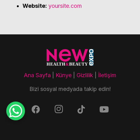
Website:
yoursite.com
Ana Sayfa
|
Künye
|
Gizlilik
|
İletişim
Bizi sosyal medyada takip edin!
© 2025
New Health & Beauty Expo